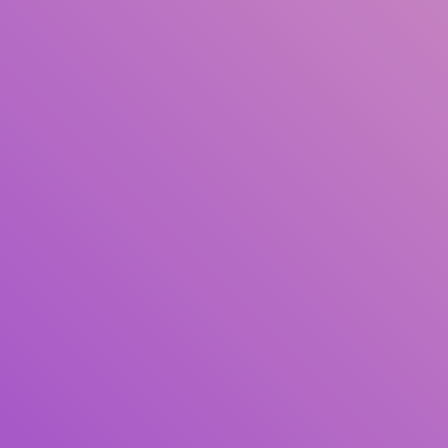
Judul
Pengarang
Subjek
ISBN/ISSN
Tipe Koleksi
Lokasi
GMD