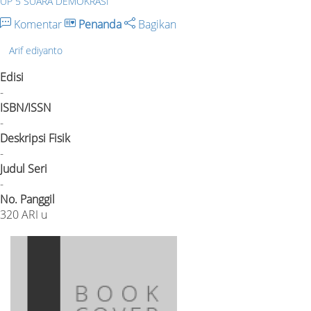
UP 5 SUARA DEMOKRASI
Komentar
Penanda
Bagikan
Arif ediyanto
Edisi
-
ISBN/ISSN
-
Deskripsi Fisik
-
Judul Seri
-
No. Panggil
320 ARI u