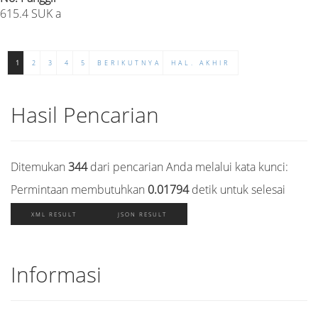
615.4 SUK a
1
2
3
4
5
BERIKUTNYA
HAL. AKHIR
Hasil Pencarian
Ditemukan
344
dari pencarian Anda melalui kata kunci:
Permintaan membutuhkan
0.01794
detik untuk selesai
XML RESULT
JSON RESULT
Informasi