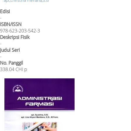
apt,chirstina meriana,S.si
Edisi
-
ISBN/ISSN
978-623-203-542-3
Deskripsi Fisik
-
Judul Seri
-
No. Panggil
338.04 CHI p