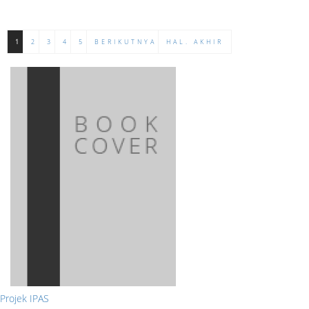
1
2
3
4
5
BERIKUTNYA
HAL. AKHIR
Projek IPAS