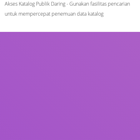
Akses Katalog Publik Daring - Gunakan fasilitas pencarian
untuk mempercepat penemuan data katalog
Judul
Pengarang
Subjek
ISBN/ISSN
Tipe Koleksi