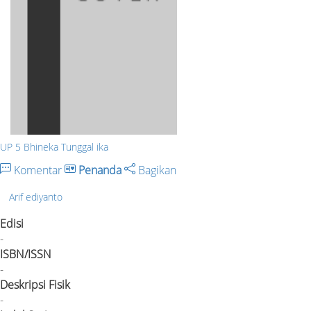
UP 5 Bhineka Tunggal ika
Komentar
Penanda
Bagikan
Arif ediyanto
Edisi
-
ISBN/ISSN
-
Deskripsi Fisik
-