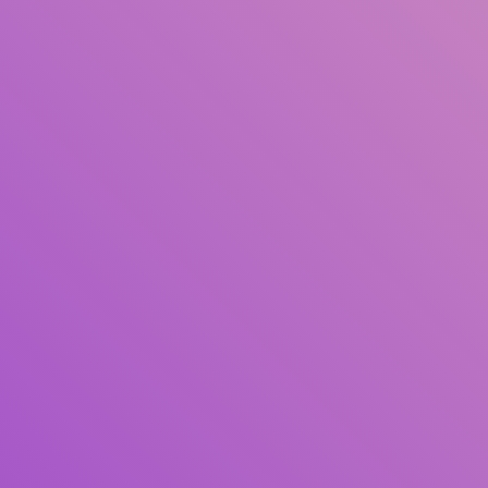
Judul
Pengarang
Subjek
ISBN/ISSN
Tipe Koleksi
Lokasi
GMD